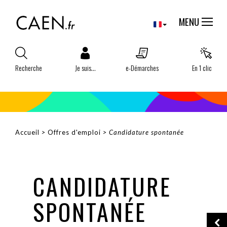
Aller
Panneau de gestion des cookies
au
MENU
contenu
principal
Recherche
Je suis...
e-Démarches
En 1 clic
Accueil
Offres d'emploi
Candidature spontanée