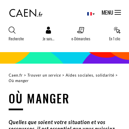
Aller
Panneau de gestion des cookies
au
MENU
contenu
principal
Recherche
Je suis...
e-Démarches
En 1 clic
Caen.fr
Trouver un service
Aides sociales, solidarité
FIL
Où manger
D'ARIANE
OÙ MANGER
Quelles que soient votre situation et vos
ressources, il est essentiel que vous puissiez