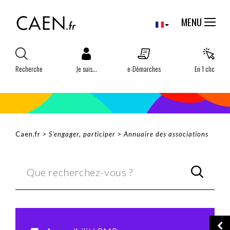
Aller
Panneau de gestion des cookies
au
MENU
contenu
principal
Recherche
Je suis...
e-Démarches
En 1 clic
FIL
Caen.fr
S'engager, participer
Annuaire des associations
D'ARIANE