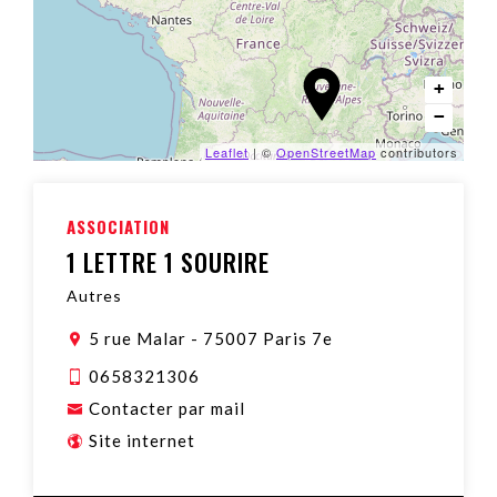
+
−
Leaflet
| ©
OpenStreetMap
contributors
ASSOCIATION
1 LETTRE 1 SOURIRE
Autres
5 rue Malar
-
75007 Paris 7e
0658321306
Contacter par mail
Site internet