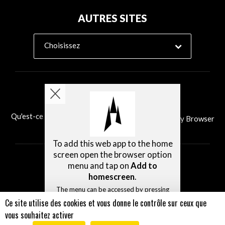
AUTRES SITES
Choisissez
Qu'est-ce que Ability Browser?
Installer Ability Browser
To add this web app to the home
screen open the browser option
menu and tap on
Add to
homescreen
.
The menu can be accessed by pressing
the menu hardware button if your device
Ce site utilise des cookies et vous donne le contrôle sur ceux que
has one, or by tapping the top right
vous souhaitez activer
menu icon
.