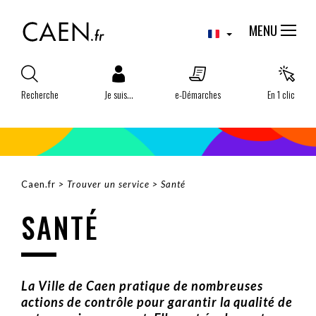
Aller
Panneau de gestion des cookies
au
MENU
contenu
principal
Recherche
Je suis...
e-Démarches
En 1 clic
Caen.fr
Trouver un service
Santé
FIL
SANTÉ
D'ARIANE
La Ville de Caen pratique de nombreuses
actions de contrôle pour garantir la qualité de