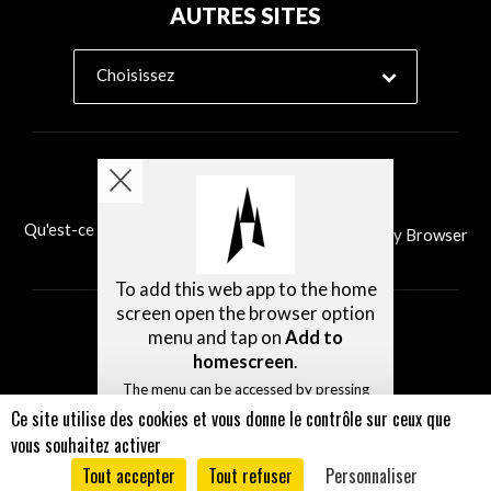
AUTRES SITES
Choisissez
Qu'est-ce que Ability Browser?
Installer Ability Browser
To add this web app to the home
screen open the browser option
menu and tap on
Add to
homescreen
.
The menu can be accessed by pressing
the menu hardware button if your device
Ce site utilise des cookies et vous donne le contrôle sur ceux que
has one, or by tapping the top right
vous souhaitez activer
menu icon
.
Tout accepter
Tout refuser
Personnaliser