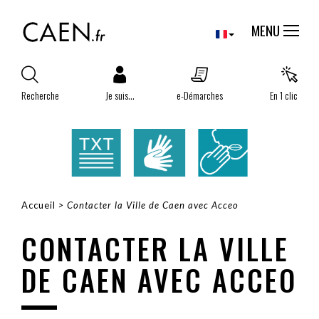
Aller
Panneau de gestion des cookies
au
MENU
contenu
principal
Recherche
Je suis...
e-Démarches
En 1 clic
Accueil
Contacter la Ville de Caen avec Acceo
FIL
CONTACTER LA VILLE
D'ARIANE
DE CAEN AVEC ACCEO