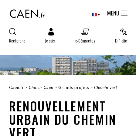
Aller
Panneau de gestion des cookies
au
MENU
contenu
principal
Recherche
Je suis...
e-Démarches
En 1 clic
Caen.fr
Choisir Caen
Grands projets
Chemin vert
FIL
RENOUVELLEMENT
D'ARIANE
URBAIN DU CHEMIN
VERT