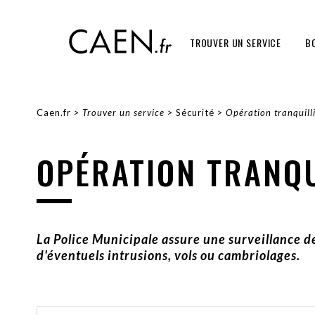
Aller
Panneau de gestion des cookies
au
contenu
TROUVER UN SERVICE
B
principal
Caen.fr
Trouver un service
Sécurité
Opération tranquill
FIL
D'ARIANE
OPÉRATION TRANQU
La Police Municipale assure une surveillance d
d'éventuels intrusions, vols ou cambriolages.