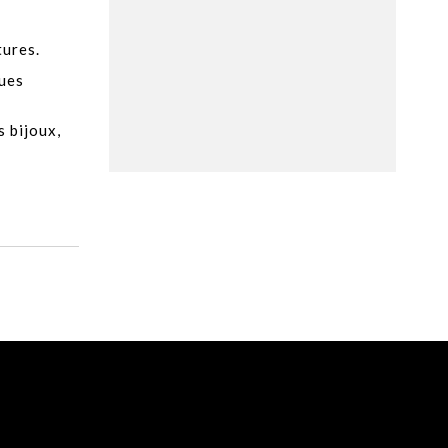
tures.
ques
 bijoux,