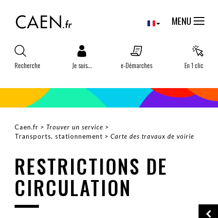
Aller
Panneau de gestion des cookies
au
MENU
contenu
principal
Recherche
Je suis...
e-Démarches
En 1 clic
FIL
Caen.fr
Trouver un service
Transports, stationnement
Carte des travaux de voirie
D'ARIANE
RESTRICTIONS DE
CIRCULATION