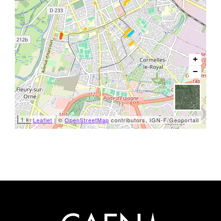
+
−
1 km
Leaflet
| ©
OpenStreetMap
contributors, IGN-F/Geoportail