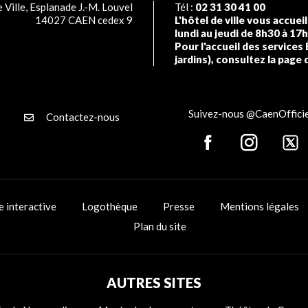
 Ville, Esplanade J.-M. Louvel
Tél :
02 31 30 41 00
14027 CAEN cedex 9
L'hôtel de ville vous accuei
lundi au jeudi de 8h30 à 17
Pour l'accueil des services 
jardins), consultez la page 
Suivez-nous @CaenOfficie
Contactez-nous
e interactive
Logothèque
Presse
Mentions légales
Plan du site
AUTRES SITES