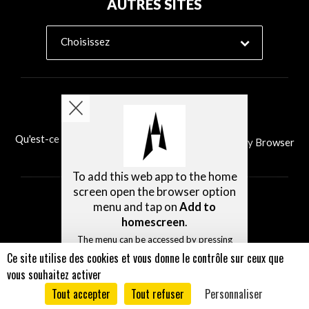
AUTRES SITES
Choisissez
Qu'est-ce que Ability Browser?
Installer Ability Browser
To add this web app to the home
screen open the browser option
menu and tap on
Add to
homescreen
.
The menu can be accessed by pressing
the menu hardware button if your device
Ce site utilise des cookies et vous donne le contrôle sur ceux que
has one, or by tapping the top right
vous souhaitez activer
menu icon
.
Tout accepter
Tout refuser
Personnaliser