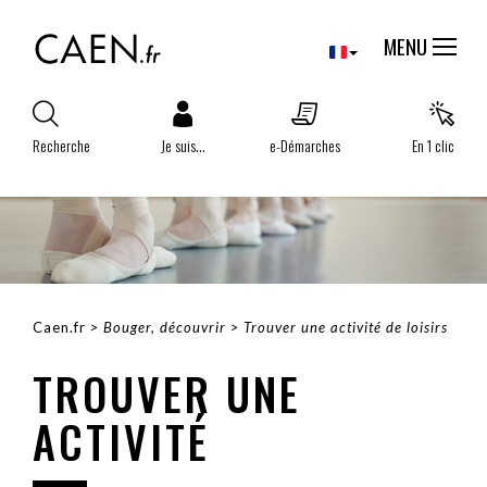
Aller
Panneau de gestion des cookies
au
MENU
contenu
principal
Recherche
Je suis...
e-Démarches
En 1 clic
Caen.fr
Bouger, découvrir
Trouver une activité de loisirs
FIL
TROUVER UNE
D'ARIANE
ACTIVITÉ