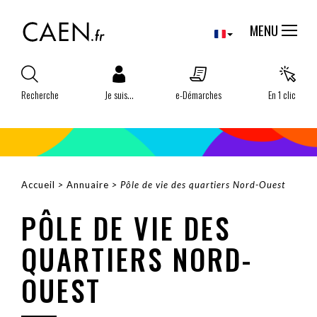
Aller
Panneau de gestion des cookies
au
MENU
contenu
principal
Recherche
Je suis...
e-Démarches
En 1 clic
Accueil
Annuaire
Pôle de vie des quartiers Nord-Ouest
FIL
PÔLE DE VIE DES
D'ARIANE
QUARTIERS NORD-
OUEST