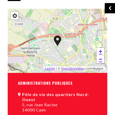
+
−
Leaflet
| ©
OpenStreetMap
contributors
ADMINISTRATIONS PUBLIQUES
Pôle de vie des quartiers Nord-
Ouest
5, rue Jean Racine
14000 Caen