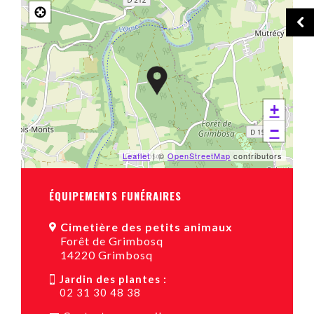
+
−
Leaflet
| ©
OpenStreetMap
contributors
ÉQUIPEMENTS FUNÉRAIRES
Cimetière des petits animaux
Forêt de Grimbosq
14220 Grimbosq
Jardin des plantes :
02 31 30 48 38