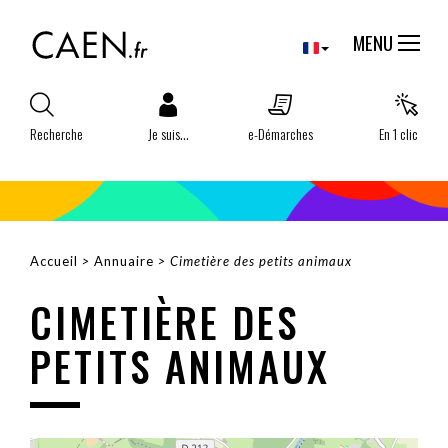
Aller
Panneau de gestion des cookies
au
MENU
contenu
principal
Recherche
Je suis...
e-Démarches
En 1 clic
Accueil
Annuaire
Cimetière des petits animaux
FIL
CIMETIÈRE DES
D'ARIANE
PETITS ANIMAUX