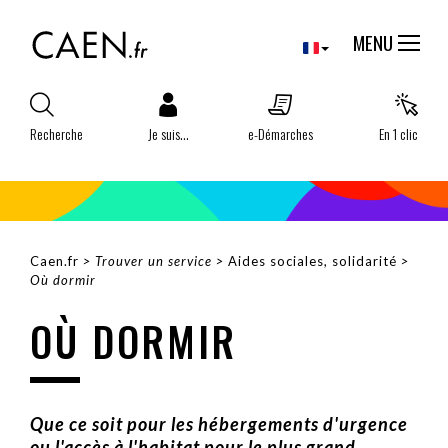
Aller
Panneau de gestion des cookies
au
MENU
contenu
principal
Recherche
Je suis...
e-Démarches
En 1 clic
Caen.fr
Trouver un service
Aides sociales, solidarité
FIL
Où dormir
D'ARIANE
OÙ DORMIR
Que ce soit pour les hébergements d'urgence
ou l'accès à l'habitat pour le plus grand