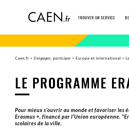
Aller
Panneau de gestion des cookies
au
contenu
TROUVER UN SERVICE
B
principal
Caen.fr
S'engager, participer
Europe et international
L
FIL
D'ARIANE
LE PROGRAMME ER
Pour mieux s'ouvrir au monde et favoriser les 
Erasmus +, financé par l’Union européenne. "Er
scolaires de la ville.