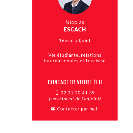
Nicolas
ESCACH
16ème adjoint
Vie étudiante, relations
internationales et tourisme
CONTACTER VOTRE ÉLU
02 31 30 41 39
(secrétariat de l'adjoint)
Contacter par mail