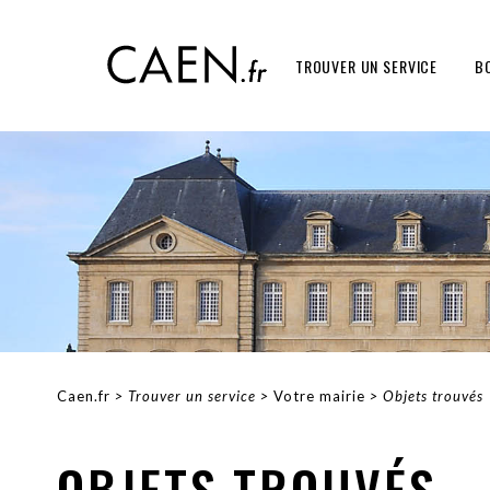
Aller
Panneau de gestion des cookies
au
contenu
TROUVER UN SERVICE
B
principal
Caen.fr
Trouver un service
Votre mairie
Objets trouvés
FIL
D'ARIANE
OBJETS TROUVÉS