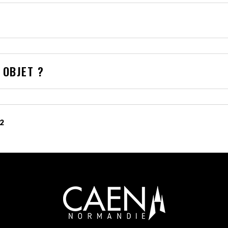
 OBJET ?
52