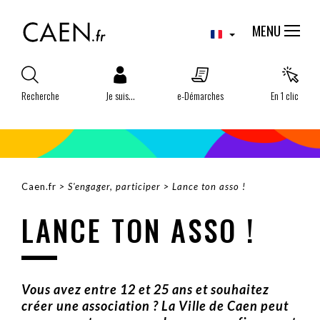
Aller
Panneau de gestion des cookies
au
MENU
contenu
principal
Recherche
Je suis...
e-Démarches
En 1 clic
Caen.fr
S'engager, participer
Lance ton asso !
FIL
LANCE TON ASSO !
D'ARIANE
Vous avez entre 12 et 25 ans et souhaitez
créer une association ? La Ville de Caen peut