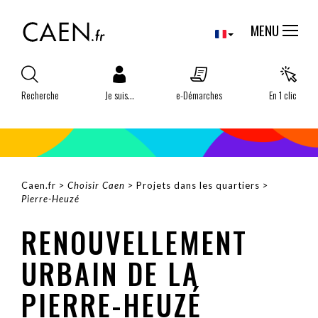
Aller
Panneau de gestion des cookies
au
MENU
contenu
principal
Recherche
Je suis...
e-Démarches
En 1 clic
Caen.fr
Choisir Caen
Projets dans les quartiers
FIL
Pierre-Heuzé
D'ARIANE
RENOUVELLEMENT
URBAIN DE LA
PIERRE-HEUZÉ