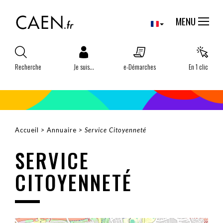
Aller
Panneau de gestion des cookies
au
MENU
contenu
principal
Recherche
Je suis...
e-Démarches
En 1 clic
Accueil
Annuaire
Service Citoyenneté
FIL
SERVICE
D'ARIANE
CITOYENNETÉ