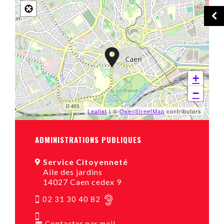
+
−
Leaflet
| ©
OpenStreetMap
contributors
ADMINISTRATIONS PUBLIQUES
Service Citoyenneté
Aile des jardins
14027 Caen cedex 9
02 31 30 40 82
Contacter par mail