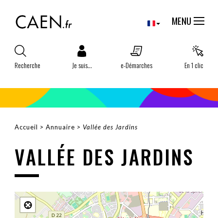
Aller
Panneau de gestion des cookies
au
MENU
contenu
principal
Recherche
Je suis...
e-Démarches
En 1 clic
Accueil
Annuaire
Vallée des Jardins
FIL
VALLÉE DES JARDINS
D'ARIANE