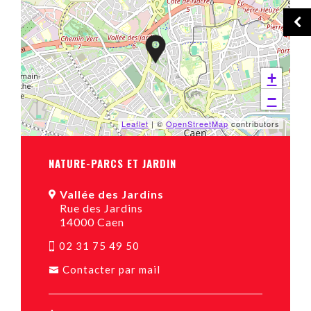
+
−
Leaflet
| ©
OpenStreetMap
contributors
NATURE-PARCS ET JARDIN
Vallée des Jardins
Rue des Jardins
14000 Caen
02 31 75 49 50
Contacter par mail