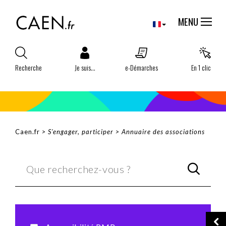
Aller
Panneau de gestion des cookies
au
MENU
contenu
principal
Recherche
Je suis...
e-Démarches
En 1 clic
FIL
Caen.fr
S'engager, participer
Annuaire des associations
D'ARIANE