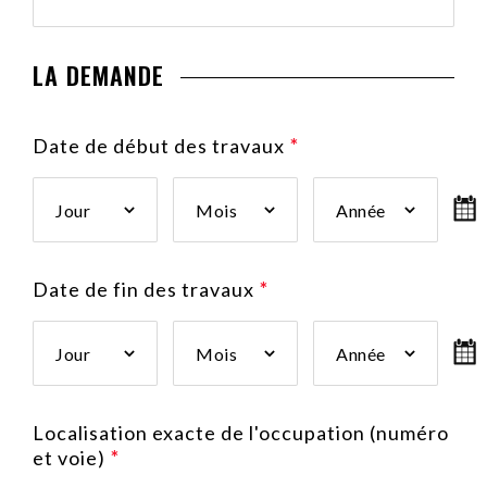
LA DEMANDE
Date de début des travaux
*
Date
Date
Date
Jour
Mois
Année
de
de
de
début
début
début
des
des
des
travaux :
Date de fin des travaux
travaux :
*
travaux :
Jour
Mois
Année
Date
Date
Date
Jour
Mois
Année
de
de
de
fin
fin
fin
des
des
des
travaux :
Localisation exacte de l'occupation (numéro
travaux :
travaux :
Jour
et voie)
*
Mois
Année