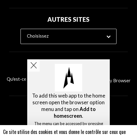
AUTRES SITES
Choisissez
Qu'est-ce que Ability Browser?
Installer Ability Browser
To add this web app to the home
screen open the browser option
menu and tap on
Add to
homescreen
.
The menu can be accessed by pressing
the menu hardware button if your device
Ce site utilise des cookies et vous donne le contrôle sur ceux que
has one, or by tapping the top right