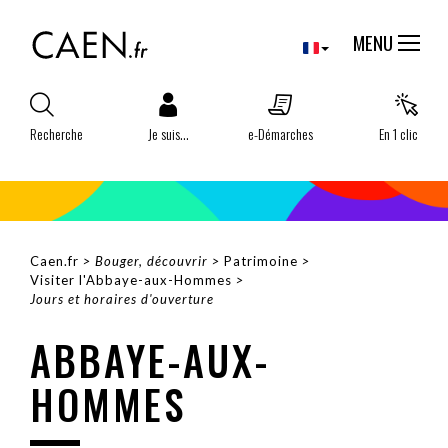
Aller
Panneau de gestion des cookies
au
MENU
contenu
principal
Recherche
Je suis...
e-Démarches
En 1 clic
Caen.fr
Bouger, découvrir
Patrimoine
Visiter l'Abbaye-aux-Hommes
FIL
Jours et horaires d'ouverture
D'ARIANE
ABBAYE-AUX-
HOMMES