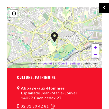
+
−
Leaflet
| ©
OpenStreetMap
contributors
CULTURE, PATRIMOINE
Abbaye-aux-Hommes
Esplanade Jean-Marie-Louvel
14027 Caen cedex 27
02 31 30 42 81