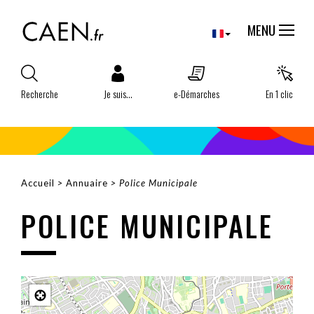
Aller
Panneau de gestion des cookies
au
MENU
contenu
principal
Recherche
Je suis...
e-Démarches
En 1 clic
Accueil
Annuaire
Police Municipale
FIL
POLICE MUNICIPALE
D'ARIANE