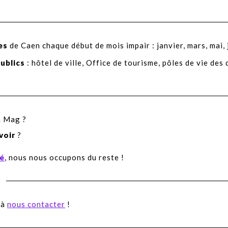
es
de Caen chaque début de mois impair : janvier, mars, mai, 
publics
: hôtel de ville, Office de tourisme, pôles de vie des
n Mag ?
evoir
?
ié
, nous nous occupons du reste !
 à
nous contacter
!