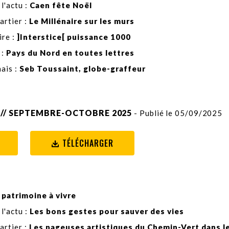
 l'actu :
Caen fête Noël
artier :
Le Millénaire sur les murs
re :
]Interstice[ puissance 1000
 :
Pays du Nord en toutes lettres
ais :
Seb Toussaint, globe-graffeur
 // SEPTEMBRE-OCTOBRE 2025
- Publié le 05/09/2025
TÉLÉCHARGER
 patrimoine à vivre
 l'actu :
Les bons gestes pour sauver des vies
artier :
Les nageuses artistiques du Chemin-Vert dans le