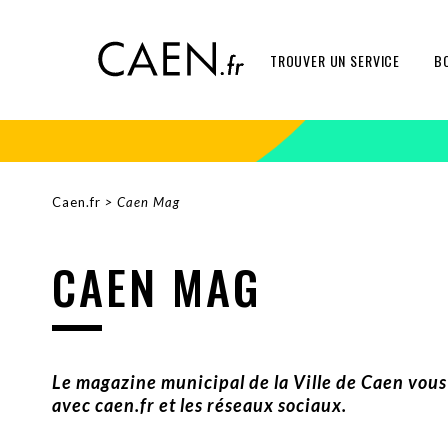
Aller
Panneau de gestion des cookies
au
contenu
TROUVER UN SERVICE
B
principal
Caen.fr
Caen Mag
FIL
D'ARIANE
CAEN MAG
Le magazine municipal de la Ville de Caen vous i
avec caen.fr et les réseaux sociaux.